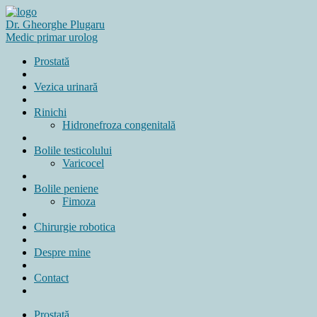
Dr. Gheorghe Plugaru
Medic primar urolog
Prostată
Vezica urinară
Rinichi
Hidronefroza congenitală
Bolile testicolului
Varicocel
Bolile peniene
Fimoza
Chirurgie robotica
Despre mine
Contact
Prostată