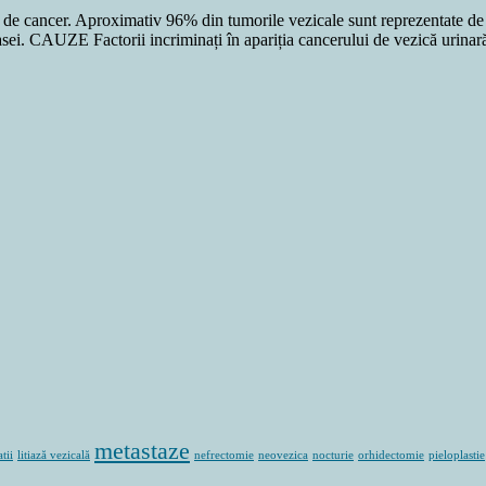
 de cancer. Aproximativ 96% din tumorile vezicale sunt reprezentate de
asei. CAUZE Factorii incriminați în apariția cancerului de vezică urinar
metastaze
atii
litiază vezicală
nefrectomie
neovezica
nocturie
orhidectomie
pieloplastie