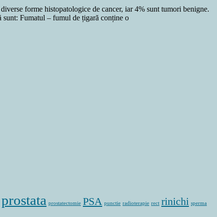
 diverse forme histopatologice de cancer, iar 4% sunt tumori benigne.
ă sunt: Fumatul – fumul de țigară conține o
prostata
PSA
rinichi
prostatectomie
punctie
radioterapie
rect
sperma