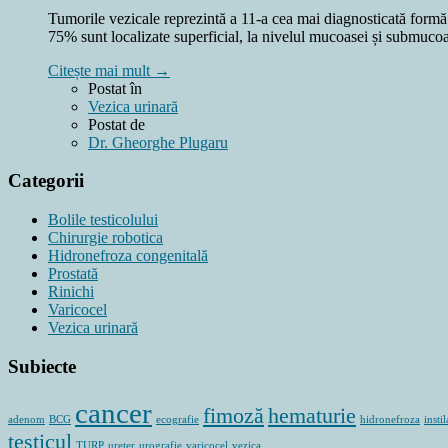
Tumorile vezicale reprezintă a 11-a cea mai diagnosticată formă
75% sunt localizate superficial, la nivelul mucoasei și submuco
Citește mai mult →
Postat în
Vezica urinară
Postat de
Dr. Gheorghe Plugaru
Categorii
Bolile testicolului
Chirurgie robotica
Hidronefroza congenitală
Prostată
Rinichi
Varicocel
Vezica urinară
Subiecte
cancer
fimoză
hematurie
adenom
BCG
ecografie
hidronefroza
instil
testicul
TURP
ureter
urografie
varicocel
vezica