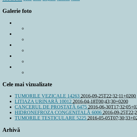
Galerie foto
Cele mai vizualizate
TUMORILE VEZICALE
14263
2016-09-25T22:32:11+0200
LITIAZA URINARĂ
10012
2016-04-18T00:43:30+0200
CANCERUL DE PROSTATĂ
6475
2016-06-30T17:32:05+0
HIDRONEFROZA CONGENITALĂ
6006
2016-09-25T22:
TUMORILE TESTICULARE
5225
2016-05-05T07:30:33+0
Arhivă