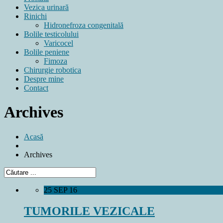
Vezica urinară
Rinichi
Hidronefroza congenitală
Bolile testicolului
Varicocel
Bolile peniene
Fimoza
Chirurgie robotica
Despre mine
Contact
Archives
Acasă
Archives
25 SEP 16
TUMORILE VEZICALE